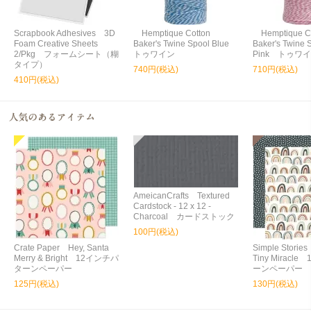
Scrapbook Adhesives 3D
Hemptique Cotton
Hemptique Co
Foam Creative Sheets
Baker's Twine Spool Blue
Baker's Twine S
2/Pkg フォームシート（糊
トゥワイン
Pink トゥワ
タイプ）
740円(税込)
710円(税込)
410円(税込)
AmeicanCrafts Textured
Cardstock - 12 x 12 -
Charcoal カードストック
100円(税込)
Crate Paper Hey, Santa
Simple Storie
Merry & Bright 12インチパ
Tiny Miracl
ターンペーパー
ーンペーパー
125円(税込)
130円(税込)