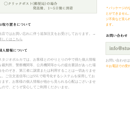
＊パッケージの
とができません
ジ不良など見ら
ます。
当店ではお買い忘れに伴う追加注文をお受けしております。→
詳しくはこちら
スタジオポルカでは、お客様とのやりとりの中で得た個人情報
お問い合わせは
を裁判所、警察機関等、公共機関等からの提出要請があった場
※お電話での受
合をのぞき、第三者に譲渡または利用することは一切ありませ
ん。ご注文送信等にはSSLで暗号化するシステムを採用してお
ります。お客様の個人情報が他から見られる心配はございませ
んので、どうぞ安心してご利用くださいませ。