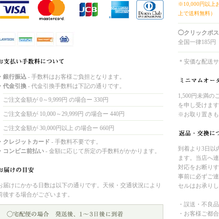
※10,000円以
上で送料無料）
◯クリックポス
全国一律185円
＊安価な配送サ
・銀行振込
- 手数料はお客様ご負担となります。
・代金引換
- 代金引換手数料は下記の通りです。
1,500円未満
ご注文金額が 0～9,999円 の場合ー 330円
を申し受けます
ご注文金額が 10,000～29,999円 の場合ー 440円
※お取り置きも
ご注文金額が 30,000円以上 の場合ー 660円
・クレジットカード
- 手数料不要です。
到着より3日以
・コンビニ前払い
- 金額に応じて所定の手数料がかかります。
ます。当店へ連
対応をお断りす
事前に必ずご連
お届けにかかる日数は以下の通りです。天候・交通状況により
セルはお承りし
前後する場合がございます。
・誤送・不良品
・お客様ご都合