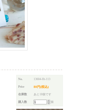
No.
13604-Ht-113
Price
80円(税込)
在庫数
あと18個です
購入数
個