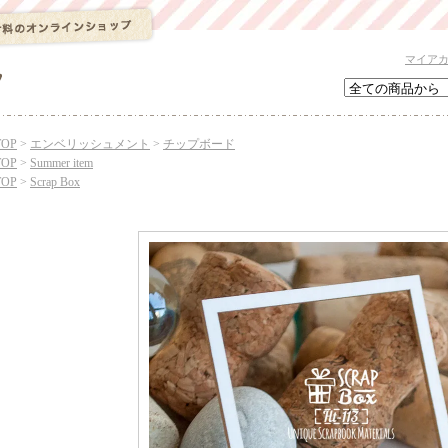
マイア
TOP
>
エンベリッシュメント
>
チップボード
TOP
>
Summer item
TOP
>
Scrap Box