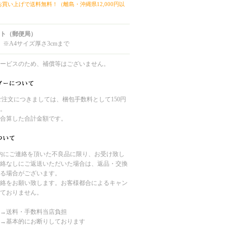
上お買い上げで送料無料！（離島・沖縄県12,000円以
ト（郵便局）
 ※A4サイズ厚さ3cmまで
ービスのため、補償等はございません。
のご注文につきましては、梱包手数料として150円
。
合算した合計金額です。
内にご連絡を頂いた不良品に限り、お受け致し
絡なしにご返送いただいた場合は、返品・交換
る場合がございます。
絡をお願い致します。お客様都合によるキャン
ておりません。
→送料・手数料当店負担
→基本的にお断りしております