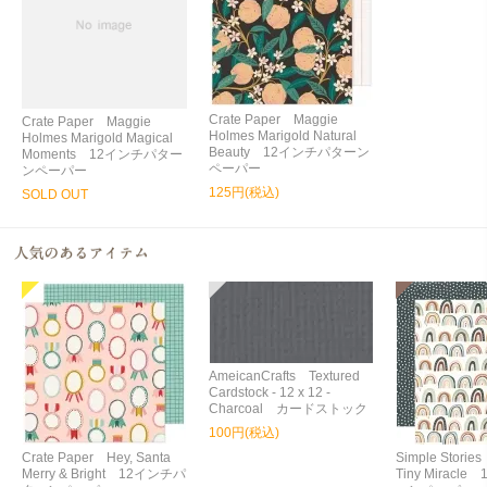
Crate Paper Maggie
Crate Paper Maggie
Holmes Marigold Natural
Holmes Marigold Magical
Beauty 12インチパターン
Moments 12インチパター
ペーパー
ンペーパー
125円(税込)
SOLD OUT
AmeicanCrafts Textured
Cardstock - 12 x 12 -
Charcoal カードストック
100円(税込)
Crate Paper Hey, Santa
Simple Storie
Merry & Bright 12インチパ
Tiny Miracl