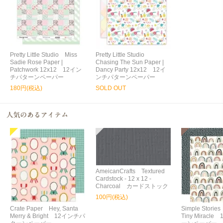
Pretty Little Studio Miss
Pretty Little Studio
Sadie Rose Paper |
Chasing The Sun Paper |
Patchwork 12x12 12イン
Dancy Party 12x12 12イ
チパターンペーパー
ンチパターンペーパー
180円(税込)
SOLD OUT
AmeicanCrafts Textured
Cardstock - 12 x 12 -
Charcoal カードストック
100円(税込)
Crate Paper Hey, Santa
Simple Storie
Merry & Bright 12インチパ
Tiny Miracl