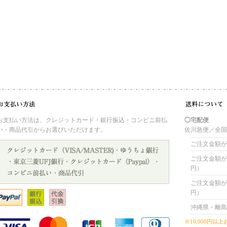
お支払い方法は、クレジットカード・銀行振込・コンビニ前払
◯宅配便
い・商品代引からお選びいただけます。
佐川急便／全
ご注文金額が 
ご注文金額が 4
円）
ご注文金額が 8
円）
沖縄県・離島
※10,000円以