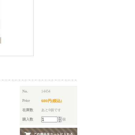
No.
14454
Price
600円(税込)
在庫数
あと6個です
購入数
個