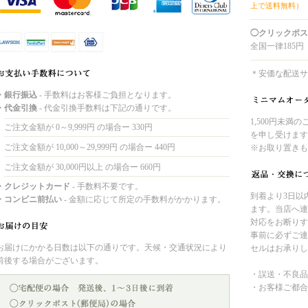
上で送料無料）
◯クリックポス
全国一律185円
＊安価な配送サ
・銀行振込
- 手数料はお客様ご負担となります。
・代金引換
- 代金引換手数料は下記の通りです。
1,500円未満
ご注文金額が 0～9,999円 の場合ー 330円
を申し受けます
ご注文金額が 10,000～29,999円 の場合ー 440円
※お取り置きも
ご注文金額が 30,000円以上 の場合ー 660円
・クレジットカード
- 手数料不要です。
到着より3日以
・コンビニ前払い
- 金額に応じて所定の手数料がかかります。
ます。当店へ連
対応をお断りす
事前に必ずご連
お届けにかかる日数は以下の通りです。天候・交通状況により
セルはお承りし
前後する場合がございます。
・誤送・不良品
・お客様ご都合