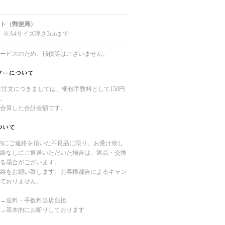
ト（郵便局）
 ※A4サイズ厚さ3cmまで
ービスのため、補償等はございません。
のご注文につきましては、梱包手数料として150円
。
合算した合計金額です。
内にご連絡を頂いた不良品に限り、お受け致し
絡なしにご返送いただいた場合は、返品・交換
る場合がございます。
絡をお願い致します。お客様都合によるキャン
ておりません。
→送料・手数料当店負担
→基本的にお断りしております