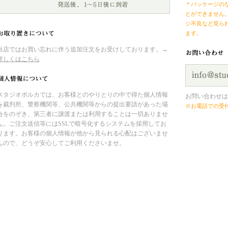
＊パッケージの
とができません
ジ不良など見ら
ます。
当店ではお買い忘れに伴う追加注文をお受けしております。→
詳しくはこちら
スタジオポルカでは、お客様とのやりとりの中で得た個人情報
お問い合わせは
を裁判所、警察機関等、公共機関等からの提出要請があった場
※お電話での受
合をのぞき、第三者に譲渡または利用することは一切ありませ
ん。ご注文送信等にはSSLで暗号化するシステムを採用してお
ります。お客様の個人情報が他から見られる心配はございませ
んので、どうぞ安心してご利用くださいませ。