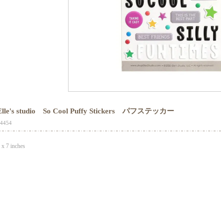
Elle's studio So Cool Puffy Stickers パフステッカー
4454
 x 7 inches