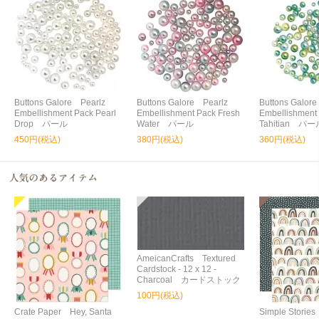
Buttons Galore Pearlz
Buttons Galore Pearlz
Buttons Galor
Embellishment Pack Pearl
Embellishment Pack Fresh
Embellishment
Drop パール
Water パール
Tahitian パー
450円(税込)
380円(税込)
360円(税込)
AmeicanCrafts Textured
Cardstock - 12 x 12 -
Charcoal カードストック
100円(税込)
Crate Paper Hey, Santa
Simple Storie