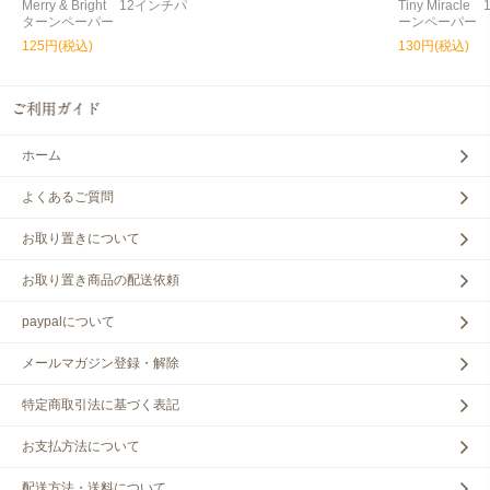
Merry & Bright 12インチパ
Tiny Miracl
ターンペーパー
ーンペーパー
125円(税込)
130円(税込)
ホーム
よくあるご質問
お取り置きについて
お取り置き商品の配送依頼
paypalについて
メールマガジン登録・解除
特定商取引法に基づく表記
お支払方法について
配送方法・送料について