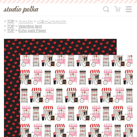
>
TOP
>
ペーパー
>
パターンペーパー
>
TOP
>
Valentine item
>
TOP
>
Echo park Paper