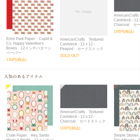
AmeicanCrafts
Cardstock - 12 
Charcoal 
100円(税込)
Echo Park Paper Cupid &
AmeicanCrafts Textured
Co. Happy Valentine's
Cardstock - 12 x 12 -
Boxes 12インチパターン
Peapod カードストック
ペーパー
SOLD OUT
130円(税込)
AmeicanCrafts Textured
Cardstock - 12 x 12 -
Charcoal カードストック
100円(税込)
Crate Paper Hey, Santa
Simple Storie