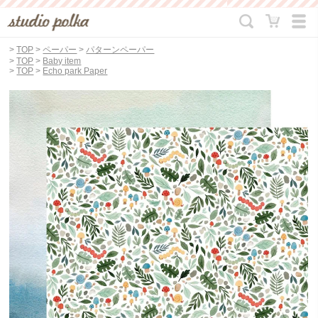
>
TOP
>
ペーパー
>
パターンペーパー
>
TOP
>
Baby item
>
TOP
>
Echo park Paper