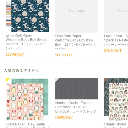
Echo Park Paper
Echo Park Paper
Lawn Fawn Sp
Welcome Baby Boy Sweet
Welcome Baby Boy It's A
Speckles Pe
Dreams 12インチパター
Boy 12インチパターンペ
パターンペーパ
ンペーパー
ーパー
SOLD OUT
130円(税込)
SOLD OUT
AmeicanCrafts Textured
Cardstock - 12 x 12 -
Charcoal カードストック
100円(税込)
Crate Paper Hey, Santa
Simple Storie