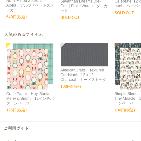
No. 1 Foiled Stickers
Savannah Dreams Die-
Celebrate: 12 
Alpha アルファベットステ
Cuts | Frolic Words ダイカ
pack ペーパ
ッカー
ット
SOLD OUT
640円(税込)
SOLD OUT
AmeicanCrafts Textured
Cardstock - 12 x 12 -
Charcoal カードストック
100円(税込)
Crate Paper Hey, Santa
Simple Storie
Merry & Bright 12インチパ
Tiny Miracl
ターンペーパー
ーンペーパー
125円(税込)
130円(税込)