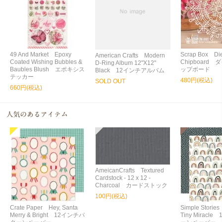
49 And Market Epoxy
Scrap Box Die
American Crafts Modern
Coated Wishing Bubbles &
Chipboard
D-Ring Album 12"X12"
Baubles Blush エポキシス
ップボード
Black 12インチアルバム
テッカー
480円(税込)
SOLD OUT
660円(税込)
AmeicanCrafts Textured
Cardstock - 12 x 12 -
Charcoal カードストック
100円(税込)
Crate Paper Hey, Santa
Simple Storie
Merry & Bright 12インチパ
Tiny Miracl