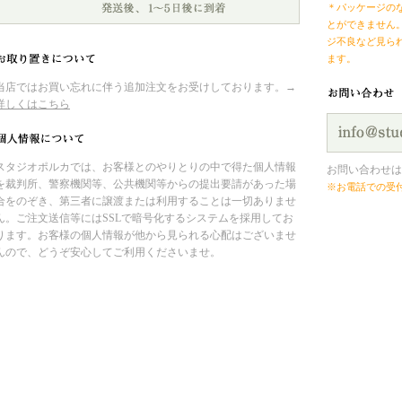
＊パッケージの
とができません
ジ不良など見ら
ます。
当店ではお買い忘れに伴う追加注文をお受けしております。→
詳しくはこちら
スタジオポルカでは、お客様とのやりとりの中で得た個人情報
お問い合わせは
を裁判所、警察機関等、公共機関等からの提出要請があった場
※お電話での受
合をのぞき、第三者に譲渡または利用することは一切ありませ
ん。ご注文送信等にはSSLで暗号化するシステムを採用してお
ります。お客様の個人情報が他から見られる心配はございませ
んので、どうぞ安心してご利用くださいませ。