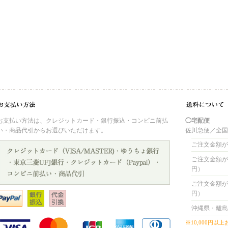
お支払い方法は、クレジットカード・銀行振込・コンビニ前払
◯宅配便
い・商品代引からお選びいただけます。
佐川急便／全
ご注文金額が 
ご注文金額が 4
円）
ご注文金額が 8
円）
沖縄県・離島
※10,000円以