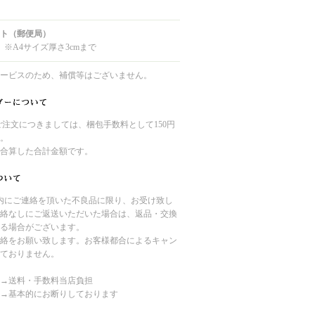
ト（郵便局）
 ※A4サイズ厚さ3cmまで
ービスのため、補償等はございません。
のご注文につきましては、梱包手数料として150円
。
合算した合計金額です。
内にご連絡を頂いた不良品に限り、お受け致し
絡なしにご返送いただいた場合は、返品・交換
る場合がございます。
絡をお願い致します。お客様都合によるキャン
ておりません。
→送料・手数料当店負担
→基本的にお断りしております