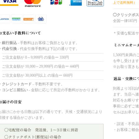
上で送料無料）
◯クリックポス
全国一律185円
＊安価な配送サ
・銀行振込
- 手数料はお客様ご負担となります。
・代金引換
- 代金引換手数料は下記の通りです。
1,500円未満
ご注文金額が 0～9,999円 の場合ー 330円
を申し受けます
ご注文金額が 10,000～29,999円 の場合ー 440円
※お取り置きも
ご注文金額が 30,000円以上 の場合ー 660円
・クレジットカード
- 手数料不要です。
到着より3日以
・コンビニ前払い
- 金額に応じて所定の手数料がかかります。
ます。当店へ連
対応をお断りす
事前に必ずご連
お届けにかかる日数は以下の通りです。天候・交通状況により
セルはお承りし
前後する場合がございます。
・誤送・不良品
・お客様ご都合