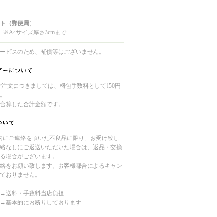
ト（郵便局）
 ※A4サイズ厚さ3cmまで
ービスのため、補償等はございません。
のご注文につきましては、梱包手数料として150円
。
合算した合計金額です。
内にご連絡を頂いた不良品に限り、お受け致し
絡なしにご返送いただいた場合は、返品・交換
る場合がございます。
絡をお願い致します。お客様都合によるキャン
ておりません。
→送料・手数料当店負担
→基本的にお断りしております