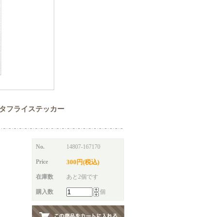
hments バタフライステッカー
No.
14807-167170
Price
300円(税込)
在庫数
あと2個です
購入数
個