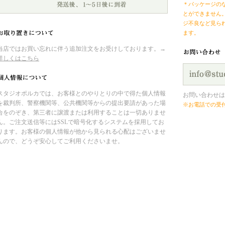
＊パッケージの
とができません
ジ不良など見ら
ます。
当店ではお買い忘れに伴う追加注文をお受けしております。→
詳しくはこちら
スタジオポルカでは、お客様とのやりとりの中で得た個人情報
お問い合わせは
を裁判所、警察機関等、公共機関等からの提出要請があった場
※お電話での受
合をのぞき、第三者に譲渡または利用することは一切ありませ
ん。ご注文送信等にはSSLで暗号化するシステムを採用してお
ります。お客様の個人情報が他から見られる心配はございませ
んので、どうぞ安心してご利用くださいませ。