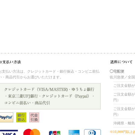
お支払い方法は、クレジットカード・銀行振込・コンビニ前払
◯宅配便
い・商品代引からお選びいただけます。
佐川急便／全
ご注文金額が 
ご注文金額が 4
円）
ご注文金額が 8
円）
沖縄県・離島
※10,000円以