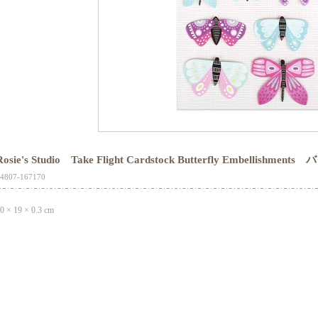
Rosie's Studio Take Flight Cardstock Butterfly Embellis
4807-167170
0 × 19 × 0.3 cm