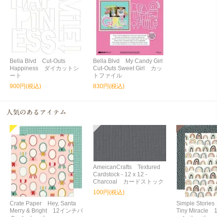
Bella Blvd Cut-Outs
Bella Blvd My Candy Girl
Happiness ダイカットシ
Cut-Outs Sweet Girl カッ
ート
トファイル
900円(税込)
830円(税込)
AmeicanCrafts Textured
Cardstock - 12 x 12 -
Charcoal カードストック
100円(税込)
Crate Paper Hey, Santa
Simple Storie
Merry & Bright 12インチパ
Tiny Miracl