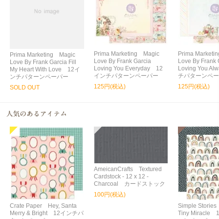
Prima Marketing Magic
Prima Marketi
Prima Marketing Magic
Love By Frank Garcia
Love By Frank 
Love By Frank Garcia Fill
Loving You Everyday 12
Loving You A
My Heart With Love 12イ
インチパターンペーパー
チパターンペー
ンチパターンペーパー
125円(税込)
125円(税込)
SOLD OUT
AmeicanCrafts Textured
Cardstock - 12 x 12 -
Charcoal カードストック
100円(税込)
Crate Paper Hey, Santa
Simple Storie
Merry & Bright 12インチパ
Tiny Miracl