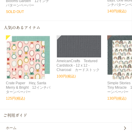
days: One Mo
Blooms Garden 12インチ
ンチパターンペ
パターンペーパー
140円(税込)
SOLD OUT
AmeicanCrafts Textured
Cardstock - 12 x 12 -
Charcoal カードストック
100円(税込)
Crate Paper Hey, Santa
Simple Storie
Merry & Bright 12インチパ
Tiny Miracl
ターンペーパー
ーンペーパー
125円(税込)
130円(税込)
ホーム