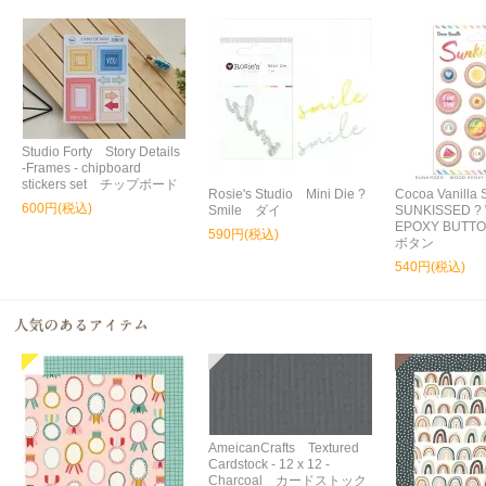
Studio Forty Story Details
-Frames - chipboard
stickers set チップボード
Rosie's Studio Mini Die ?
Cocoa Vanilla
600円(税込)
Smile ダイ
SUNKISSED ?
EPOXY BUT
590円(税込)
ボタン
540円(税込)
AmeicanCrafts Textured
Cardstock - 12 x 12 -
Charcoal カードストック