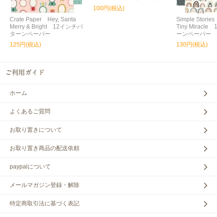
100円(税込)
Crate Paper Hey, Santa
Simple Storie
Merry & Bright 12インチパ
Tiny Miracl
ターンペーパー
ーンペーパー
125円(税込)
130円(税込)
ホーム
よくあるご質問
お取り置きについて
お取り置き商品の配送依頼
paypalについて
メールマガジン登録・解除
特定商取引法に基づく表記