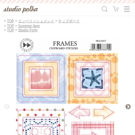
>
TOP
>
エンベリッシュメント
>
チップボード
>
TOP
>
Summer item
>
TOP
>
Studio Forty