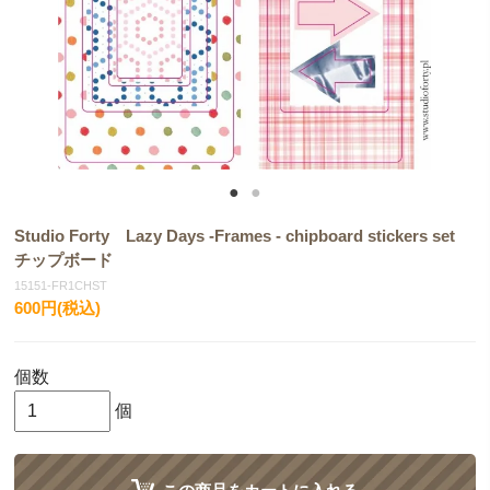
Studio Forty Lazy Days -Frames - chipboard stickers set
チップボード
15151-FR1CHST
600円(税込)
個数
個