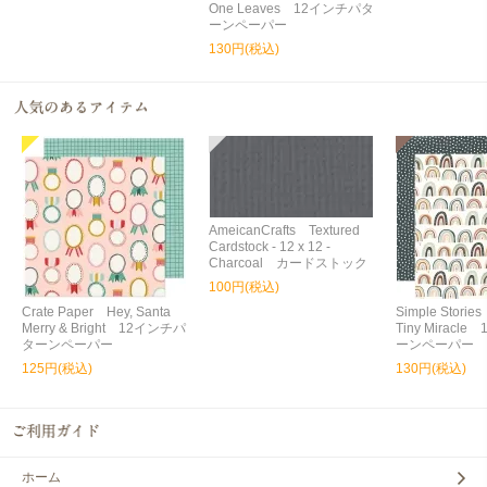
One Leaves 12インチパタ
ーンペーパー
130円(税込)
AmeicanCrafts Textured
Cardstock - 12 x 12 -
Charcoal カードストック
100円(税込)
Crate Paper Hey, Santa
Simple Storie
Merry & Bright 12インチパ
Tiny Miracl
ターンペーパー
ーンペーパー
125円(税込)
130円(税込)
ホーム