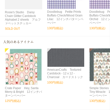
Doodlebug Petite Prints
Doodlebug Peti
Rosie's Studio Daisy
Buffalo Check/Wood Grain
Buffalo Check/
Chain Glitter Cardstock
Lilac 12インチパターンペ
Orchid 12
Alphabet 2 sheets アルフ
ーパー
ペーパー
ァベットステッカー
130円(税込)
130円(税込)
SOLD OUT
AmeicanCrafts Textured
Cardstock - 12 x 12 -
Charcoal カードストック
100円(税込)
Crate Paper Hey, Santa
Simple Storie
Merry & Bright 12インチパ
Tiny Miracl
ターンペーパー
ーンペーパー
125円(税込)
130円(税込)