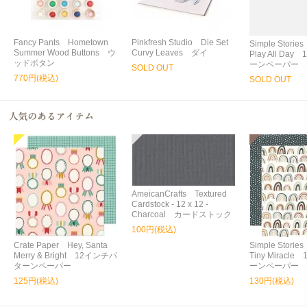
Fancy Pants Hometown
Pinkfresh Studio Die Set
Simple Storie
Summer Wood Buttons ウ
Curvy Leaves ダイ
Play All Da
ッドボタン
ーンペーパー
SOLD OUT
770円(税込)
SOLD OUT
AmeicanCrafts Textured
Cardstock - 12 x 12 -
Charcoal カードストック
100円(税込)
Crate Paper Hey, Santa
Simple Storie
Merry & Bright 12インチパ
Tiny Miracl
ターンペーパー
ーンペーパー
125円(税込)
130円(税込)