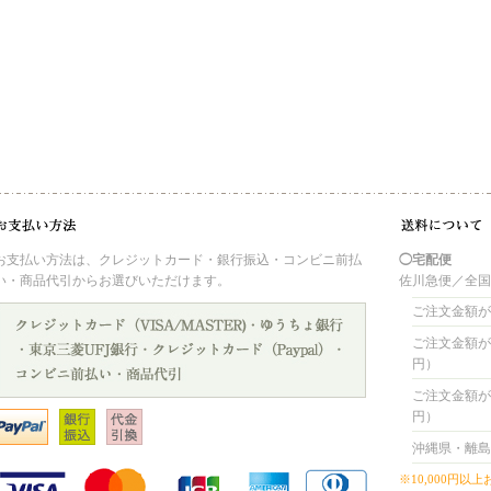
お支払い方法は、クレジットカード・銀行振込・コンビニ前払
◯宅配便
い・商品代引からお選びいただけます。
佐川急便／全
ご注文金額が 
ご注文金額が 4
円）
ご注文金額が 8
円）
沖縄県・離島
※10,000円以