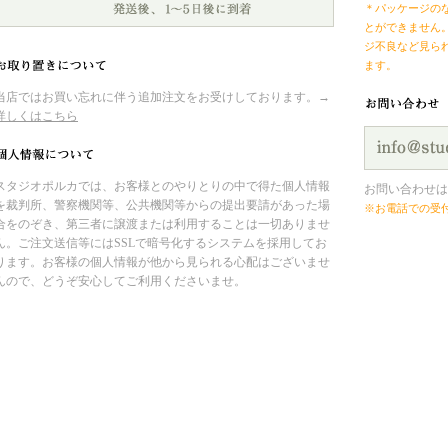
＊パッケージの
とができません
ジ不良など見ら
ます。
当店ではお買い忘れに伴う追加注文をお受けしております。→
詳しくはこちら
スタジオポルカでは、お客様とのやりとりの中で得た個人情報
お問い合わせは
を裁判所、警察機関等、公共機関等からの提出要請があった場
※お電話での受
合をのぞき、第三者に譲渡または利用することは一切ありませ
ん。ご注文送信等にはSSLで暗号化するシステムを採用してお
ります。お客様の個人情報が他から見られる心配はございませ
んので、どうぞ安心してご利用くださいませ。