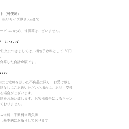
ト（郵便局）
 ※A4サイズ厚さ3cmまで
ービスのため、補償等はございません。
のご注文につきましては、梱包手数料として150円
。
合算した合計金額です。
内にご連絡を頂いた不良品に限り、お受け致し
絡なしにご返送いただいた場合は、返品・交換
る場合がございます。
絡をお願い致します。お客様都合によるキャン
ておりません。
→送料・手数料当店負担
→基本的にお断りしております