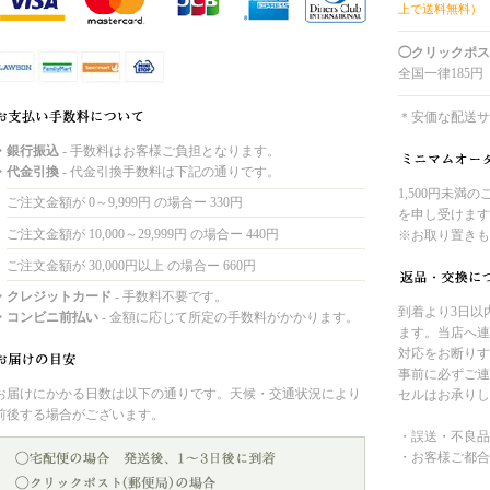
上で送料無料）
◯クリックポス
全国一律185円
＊安価な配送サ
・銀行振込
- 手数料はお客様ご負担となります。
・代金引換
- 代金引換手数料は下記の通りです。
1,500円未満
ご注文金額が 0～9,999円 の場合ー 330円
を申し受けます
ご注文金額が 10,000～29,999円 の場合ー 440円
※お取り置きも
ご注文金額が 30,000円以上 の場合ー 660円
・クレジットカード
- 手数料不要です。
到着より3日以
・コンビニ前払い
- 金額に応じて所定の手数料がかかります。
ます。当店へ連
対応をお断りす
事前に必ずご連
お届けにかかる日数は以下の通りです。天候・交通状況により
セルはお承りし
前後する場合がございます。
・誤送・不良品
・お客様ご都合