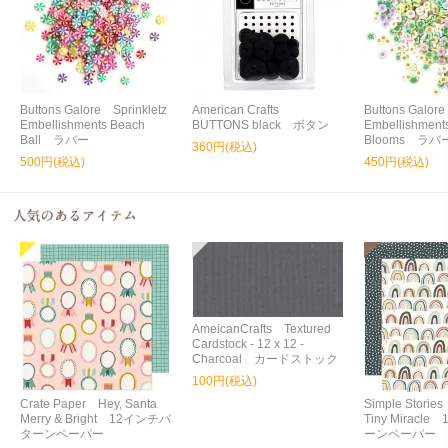
Buttons Galore Sprinkletz
American Crafts
Buttons Galore
Embellishments Beach
BUTTONS black ボタン
Embellishments
Ball ラバー
Blooms ラバ
360円(税込)
500円(税込)
450円(税込)
AmeicanCrafts Textured
Cardstock - 12 x 12 -
Charcoal カードストック
100円(税込)
Crate Paper Hey, Santa
Simple Storie
Merry & Bright 12インチパ
Tiny Miracl
ターンペーパー
ーンペーパー