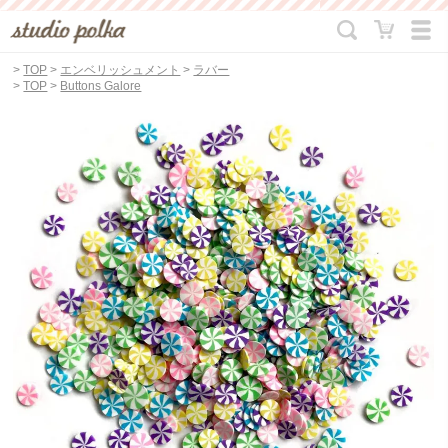
>
TOP
>
エンベリッシュメント
>
ラバー
>
TOP
>
Buttons Galore