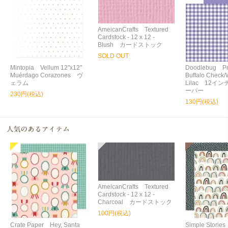
AmeicanCrafts Textured
Cardstock - 12 x 12 -
Blush カードストック
SOLD OUT
Mintopia Vellum 12"x12"
Doodlebug Peti
Muérdago Corazones ヴ
Buffalo Check/
ェラム
Lilac 12イ
ーパー
230円(税込)
130円(税込)
AmeicanCrafts Textured
Cardstock - 12 x 12 -
Charcoal カードストック
100円(税込)
Crate Paper Hey, Santa
Simple Storie