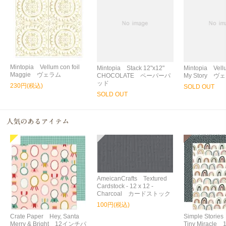
Mintopia Vellum con foil
Mintopia Stack 12"x12"
Mintopia Vell
Maggie ヴェラム
CHOCOLATE ペーパーパ
My Story ヴ
ッド
230円(税込)
SOLD OUT
SOLD OUT
AmeicanCrafts Textured
Cardstock - 12 x 12 -
Charcoal カードストック
100円(税込)
Crate Paper Hey, Santa
Simple Storie
Merry & Bright 12インチパ
Tiny Miracl