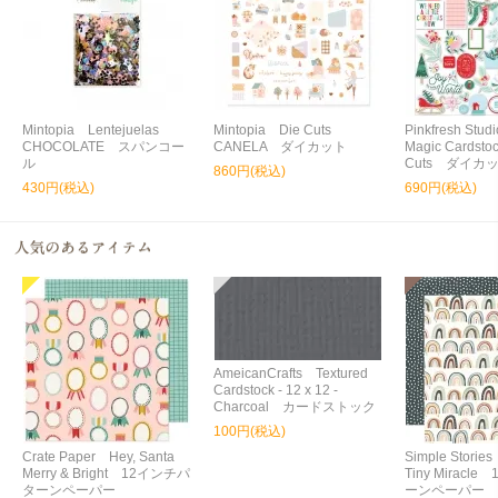
Mintopia Lentejuelas
Mintopia Die Cuts
Pinkfresh Stud
CHOCOLATE スパンコー
CANELA ダイカット
Magic Cardstoc
ル
Cuts ダイカ
860円(税込)
430円(税込)
690円(税込)
AmeicanCrafts Textured
Cardstock - 12 x 12 -
Charcoal カードストック
100円(税込)
Crate Paper Hey, Santa
Simple Storie
Merry & Bright 12インチパ
Tiny Miracl
ターンペーパー
ーンペーパー