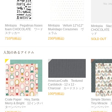
Mintopia Pegatinas frases
Mintopia Vellum 12"x12"
Mintopia Stac
foam CHOCOLATE ワード
Muérdago Corazones ヴ
CHOCOLAT
ステッカー
ェラム
ッド
710円(税込)
230円(税込)
SOLD OUT
AmeicanCrafts Textured
Cardstock - 12 x 12 -
Charcoal カードストック
100円(税込)
Crate Paper Hey, Santa
Simple Storie
Merry & Bright 12インチパ
Tiny Miracl
ターンペーパー
ーンペーパー