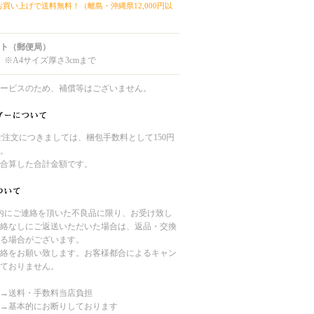
上お買い上げで送料無料！（離島・沖縄県12,000円以
ト（郵便局）
 ※A4サイズ厚さ3cmまで
ービスのため、補償等はございません。
のご注文につきましては、梱包手数料として150円
。
合算した合計金額です。
内にご連絡を頂いた不良品に限り、お受け致し
絡なしにご返送いただいた場合は、返品・交換
る場合がございます。
絡をお願い致します。お客様都合によるキャン
ておりません。
→送料・手数料当店負担
→基本的にお断りしております