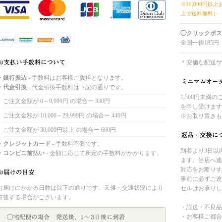
※10,000円以
上で送料無料）
◯クリックポス
全国一律185円
＊安価な配送サ
・銀行振込
- 手数料はお客様ご負担となります。
・代金引換
- 代金引換手数料は下記の通りです。
1,500円未満
ご注文金額が 0～9,999円 の場合ー 330円
を申し受けます
ご注文金額が 10,000～29,999円 の場合ー 440円
※お取り置きも
ご注文金額が 30,000円以上 の場合ー 660円
・クレジットカード
- 手数料不要です。
到着より3日以
・コンビニ前払い
- 金額に応じて所定の手数料がかかります。
ます。当店へ連
対応をお断りす
事前に必ずご連
お届けにかかる日数は以下の通りです。天候・交通状況により
セルはお承りし
前後する場合がございます。
・誤送・不良品
・お客様ご都合