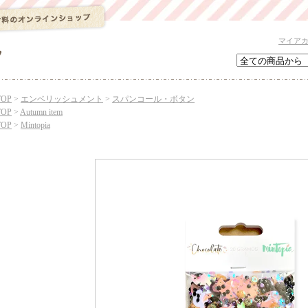
マイア
TOP
>
エンベリッシュメント
>
スパンコール・ボタン
TOP
>
Autumn item
TOP
>
Mintopia