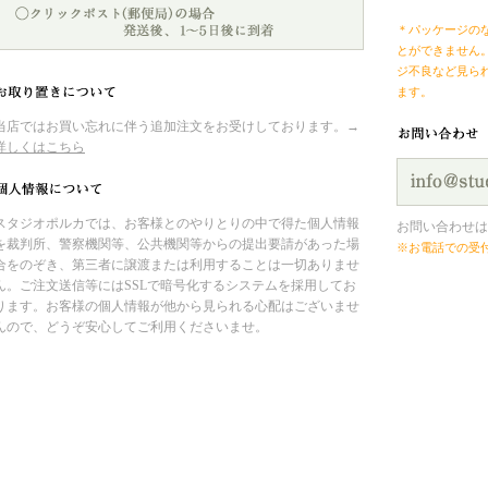
＊パッケージの
とができません
ジ不良など見ら
ます。
当店ではお買い忘れに伴う追加注文をお受けしております。→
詳しくはこちら
スタジオポルカでは、お客様とのやりとりの中で得た個人情報
お問い合わせは
を裁判所、警察機関等、公共機関等からの提出要請があった場
※お電話での受
合をのぞき、第三者に譲渡または利用することは一切ありませ
ん。ご注文送信等にはSSLで暗号化するシステムを採用してお
ります。お客様の個人情報が他から見られる心配はございませ
んので、どうぞ安心してご利用くださいませ。