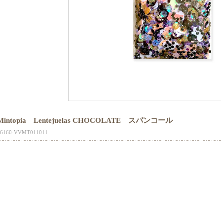
Mintopia Lentejuelas CHOCOLATE スパンコール
16160-VVMT011011