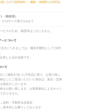
上お買い上げで送料無料！（離島・沖縄県12,000円以
ト（郵便局）
 ※A4サイズ厚さ3cmまで
ービスのため、補償等はございません。
のご注文につきましては、梱包手数料として150円
。
合算した合計金額です。
内にご連絡を頂いた不良品に限り、お受け致し
絡なしにご返送いただいた場合は、返品・交換
る場合がございます。
絡をお願い致します。お客様都合によるキャン
ておりません。
→送料・手数料当店負担
→基本的にお断りしております