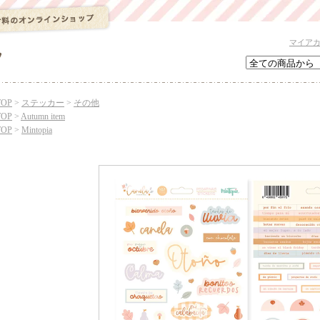
マイア
TOP
>
ステッカー
>
その他
TOP
>
Autumn item
TOP
>
Mintopia