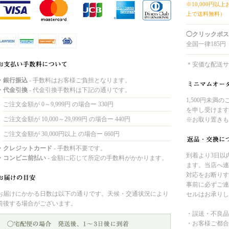
※10,000円以
上で送料無料）
◯クリックポス
全国一律185円
＊安価な配送サ
・銀行振込
- 手数料はお客様ご負担となります。
・代金引換
- 代金引換手数料は下記の通りです。
1,500円未満
ご注文金額が 0～9,999円 の場合ー 330円
を申し受けます
ご注文金額が 10,000～29,999円 の場合ー 440円
※お取り置きも
ご注文金額が 30,000円以上 の場合ー 660円
・クレジットカード
- 手数料不要です。
到着より3日以
・コンビニ前払い
- 金額に応じて所定の手数料がかかります。
ます。当店へ連
対応をお断りす
事前に必ずご連
お届けにかかる日数は以下の通りです。天候・交通状況により
セルはお承りし
前後する場合がございます。
・誤送・不良品
・お客様ご都合