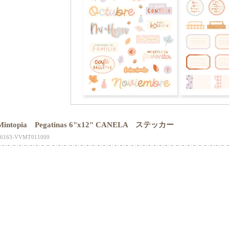
Mintopia Pegatinas 6"x12" CANELA ステッカー
16163-VVMT011009