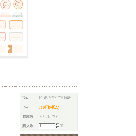
No.
16163-VVMT011009
Price
860円(税込)
在庫数
あと7個です
購入数
個