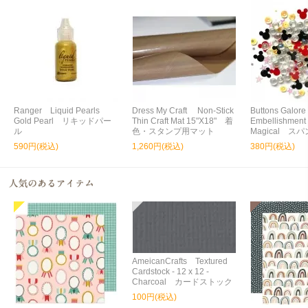
Ranger Liquid Pearls
Dress My Craft Non-Stick
Buttons Galore
Gold Pearl リキッドパー
Thin Craft Mat 15"X18" 着
Embellishment
ル
色・スタンプ用マット
Magical ス
590円(税込)
1,260円(税込)
380円(税込)
AmeicanCrafts Textured
Cardstock - 12 x 12 -
Charcoal カードストック
100円(税込)