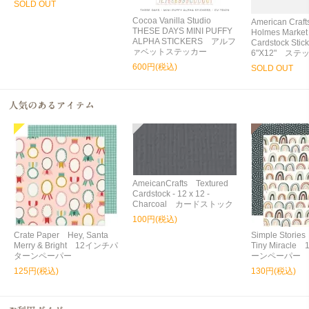
SOLD OUT
Cocoa Vanilla Studio
American Craf
THESE DAYS MINI PUFFY
Holmes Market
ALPHA STICKERS アルフ
Cardstock Stic
ァベットステッカー
6"X12" ステ
600円(税込)
SOLD OUT
AmeicanCrafts Textured
Cardstock - 12 x 12 -
Charcoal カードストック
100円(税込)
Crate Paper Hey, Santa
Simple Storie
Merry & Bright 12インチパ
Tiny Miracl
ターンペーパー
ーンペーパー
125円(税込)
130円(税込)