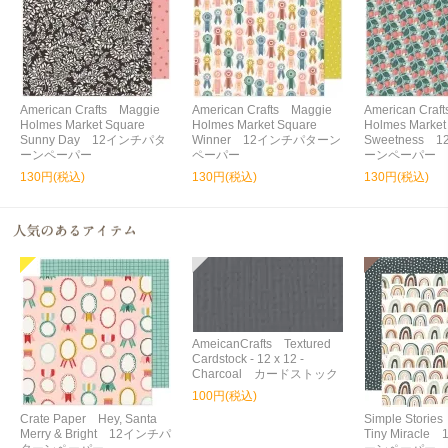
American Crafts Maggie
American Crafts Maggie
American Craf
Holmes Market Square
Holmes Market Square
Holmes Market
Sunny Day 12インチパタ
Winner 12インチパターン
Sweetness
ーンペーパー
ペーパー
ーンペーパー
130円(税込)
130円(税込)
130円(税込)
AmeicanCrafts Textured
Cardstock - 12 x 12 -
Charcoal カードストック
100円(税込)
Crate Paper Hey, Santa
Simple Storie
Merry & Bright 12インチパ
Tiny Miracl