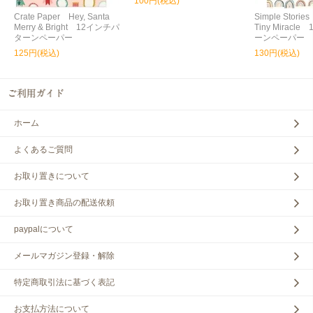
100円(税込)
Crate Paper Hey, Santa
Simple Storie
Merry & Bright 12インチパ
Tiny Miracl
ターンペーパー
ーンペーパー
125円(税込)
130円(税込)
ホーム
よくあるご質問
お取り置きについて
お取り置き商品の配送依頼
paypalについて
メールマガジン登録・解除
特定商取引法に基づく表記
お支払方法について