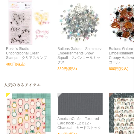
Rosie's Studio
Buttons Galore Shimmerz
Buttons Galore
Unconditional Clear
Embellishments Snow
Embellishment
Stamps クリアスタンプ
Squall スパンコールミッ
Creepy Hall
クス
コール
480円(税込)
380円(税込)
600円(税込)
AmeicanCrafts Textured
Cardstock - 12 x 12 -
Charcoal カードストック