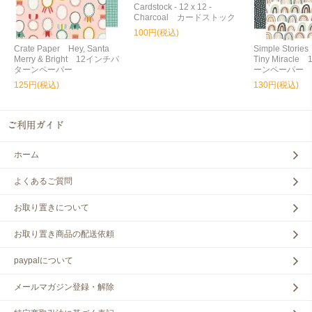
Cardstock - 12 x 12 -
Charcoal カードストック
100円(税込)
Crate Paper Hey, Santa
Simple Storie
Merry & Bright 12インチパ
Tiny Miracl
ターンペーパー
ーンペーパー
125円(税込)
130円(税込)
ホーム
よくあるご質問
お取り置きについて
お取り置き商品の配送依頼
paypalについて
メールマガジン登録・解除