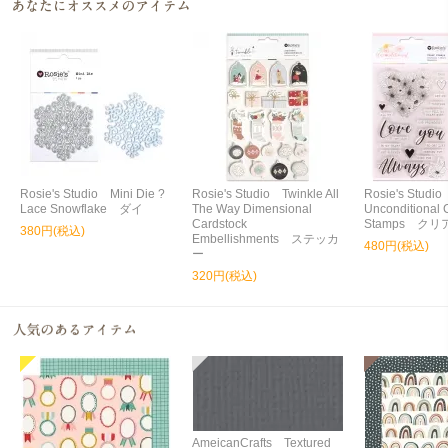
Rosie's Studio Mini Die ?
Rosie's Studio Twinkle All
Rosie's Studi
Lace Snowflake ダイ
The Way Dimensional
Unconditional 
Cardstock
Stamps ク
380円(税込)
Embellishments ステッカ
480円(税込)
ー
320円(税込)
AmeicanCrafts Textured