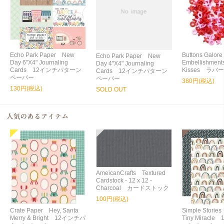
Echo Park Paper New
Buttons Galore
Echo Park Paper New
Day 6"X4" Journaling
Embellishment
Day 4"X4" Journaling
Cards 12インチパターン
Kisses ラバー
Cards 12インチパターン
ペーパー
ペーパー
380円(税込)
130円(税込)
SOLD OUT
AmeicanCrafts Textured
Cardstock - 12 x 12 -
Charcoal カードストック
100円(税込)
Crate Paper Hey, Santa
Simple Storie
Merry & Bright 12インチパ
Tiny Miracl