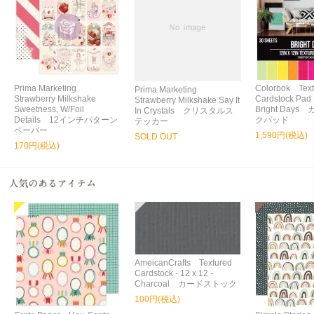
Prima Marketing
Colorbok Text
Prima Marketing
Strawberry Milkshake
Cardstock Pad
Strawberry Milkshake Say It
Sweetness, W/Foil
Bright Day
In Crystals クリスタルス
Details 12インチパターン
クパッド
テッカー
ペーパー
1,590円(税込)
SOLD OUT
170円(税込)
AmeicanCrafts Textured
Cardstock - 12 x 12 -
Charcoal カードストック
100円(税込)