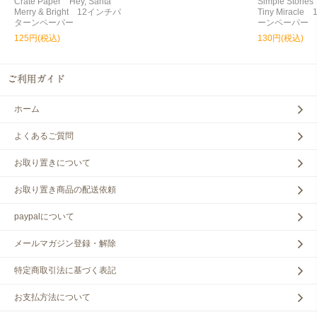
Crate Paper Hey, Santa
Simple Storie
Merry & Bright 12インチパ
Tiny Miracl
ターンペーパー
ーンペーパー
125円(税込)
130円(税込)
ホーム
よくあるご質問
お取り置きについて
お取り置き商品の配送依頼
paypalについて
メールマガジン登録・解除
特定商取引法に基づく表記
お支払方法について