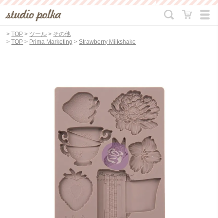
>
TOP
>
ツール
>
その他
>
TOP
>
Prima Marketing
>
Strawberry Milkshake