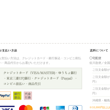
お支払い方法は、クレジットカード・銀行振込・コンビニ前払
◯宅配便
い・商品代引からお選びいただけます。
佐川急便／全
ご注文金額が 
ご注文金額が 4
円）
ご注文金額が 8
円）
沖縄県・離島
※10,000円以