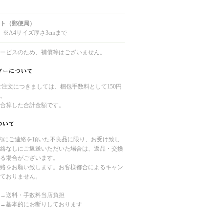
ト（郵便局）
 ※A4サイズ厚さ3cmまで
ービスのため、補償等はございません。
のご注文につきましては、梱包手数料として150円
。
合算した合計金額です。
内にご連絡を頂いた不良品に限り、お受け致し
絡なしにご返送いただいた場合は、返品・交換
る場合がございます。
絡をお願い致します。お客様都合によるキャン
ておりません。
→送料・手数料当店負担
→基本的にお断りしております