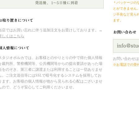
＊パッケージの
とができません
ジ不良など見ら
ます。
当店ではお買い忘れに伴う追加注文をお受けしております。→
詳しくはこちら
スタジオポルカでは、お客様とのやりとりの中で得た個人情報
お問い合わせは
を裁判所、警察機関等、公共機関等からの提出要請があった場
※お電話での受
合をのぞき、第三者に譲渡または利用することは一切ありませ
ん。ご注文送信等にはSSLで暗号化するシステムを採用してお
ります。お客様の個人情報が他から見られる心配はございませ
んので、どうぞ安心してご利用くださいませ。