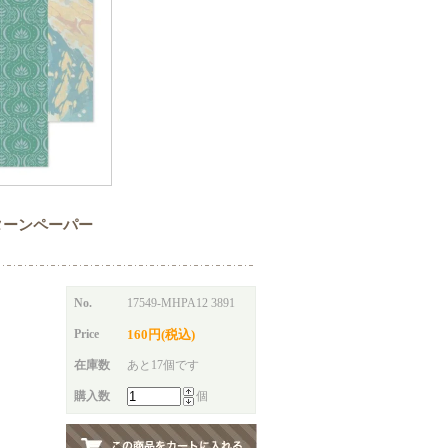
インチパターンペーパー
No.
17549-MHPA12 3891
Price
160円(税込)
在庫数
あと17個です
購入数
個