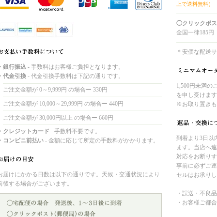
上で送料無料）
◯クリックポス
全国一律185円
＊安価な配送サ
・銀行振込
- 手数料はお客様ご負担となります。
・代金引換
- 代金引換手数料は下記の通りです。
1,500円未満
ご注文金額が 0～9,999円 の場合ー 330円
を申し受けます
ご注文金額が 10,000～29,999円 の場合ー 440円
※お取り置きも
ご注文金額が 30,000円以上 の場合ー 660円
・クレジットカード
- 手数料不要です。
到着より3日以
・コンビニ前払い
- 金額に応じて所定の手数料がかかります。
ます。当店へ連
対応をお断りす
事前に必ずご連
お届けにかかる日数は以下の通りです。天候・交通状況により
セルはお承りし
前後する場合がございます。
・誤送・不良品
・お客様ご都合