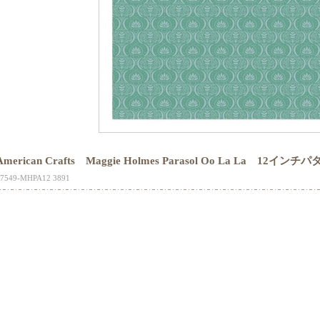
American Crafts Maggie Holmes Parasol Oo La La 12
17549-MHPA12 3891