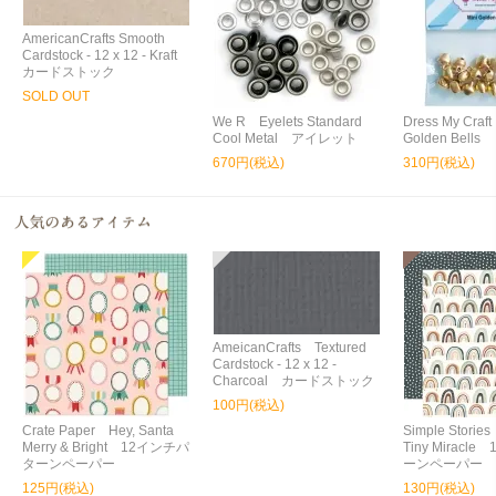
AmericanCrafts Smooth
Cardstock - 12 x 12 - Kraft
カードストック
SOLD OUT
We R Eyelets Standard
Dress My Craf
Cool Metal アイレット
Golden Bel
670円(税込)
310円(税込)
AmeicanCrafts Textured
Cardstock - 12 x 12 -
Charcoal カードストック
100円(税込)
Crate Paper Hey, Santa
Simple Storie
Merry & Bright 12インチパ
Tiny Miracl
ターンペーパー
ーンペーパー
125円(税込)
130円(税込)