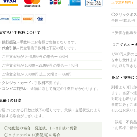
上で送料無料）
◯クリックポス
全国一律185円
＊安価な配送サ
・銀行振込
- 手数料はお客様ご負担となります。
・代金引換
- 代金引換手数料は下記の通りです。
1,500円未満
ご注文金額が 0～9,999円 の場合ー 330円
を申し受けます
ご注文金額が 10,000～29,999円 の場合ー 440円
※お取り置きも
ご注文金額が 30,000円以上 の場合ー 660円
・クレジットカード
- 手数料不要です。
到着より3日以
・コンビニ前払い
- 金額に応じて所定の手数料がかかります。
ます。当店へ連
対応をお断りす
事前に必ずご連
お届けにかかる日数は以下の通りです。天候・交通状況により
セルはお承りし
前後する場合がございます。
・誤送・不良品
・お客様ご都合