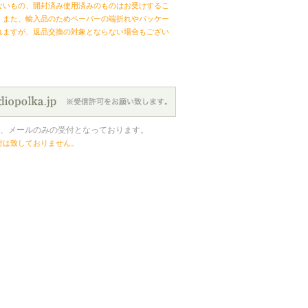
ないもの、開封済み使用済みのものはお受けするこ
。また、輸入品のためペーパーの端折れやパッケー
れますが、返品交換の対象とならない場合もござい
、メールのみの受付となっております。
付は致しておりません。