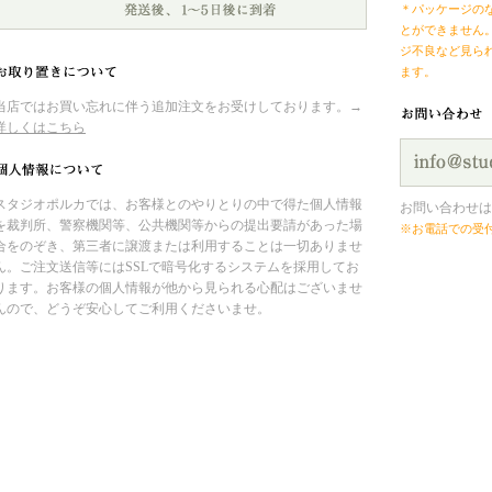
＊パッケージの
とができません
ジ不良など見ら
ます。
当店ではお買い忘れに伴う追加注文をお受けしております。→
詳しくはこちら
スタジオポルカでは、お客様とのやりとりの中で得た個人情報
お問い合わせは
を裁判所、警察機関等、公共機関等からの提出要請があった場
※お電話での受
合をのぞき、第三者に譲渡または利用することは一切ありませ
ん。ご注文送信等にはSSLで暗号化するシステムを採用してお
ります。お客様の個人情報が他から見られる心配はございませ
んので、どうぞ安心してご利用くださいませ。