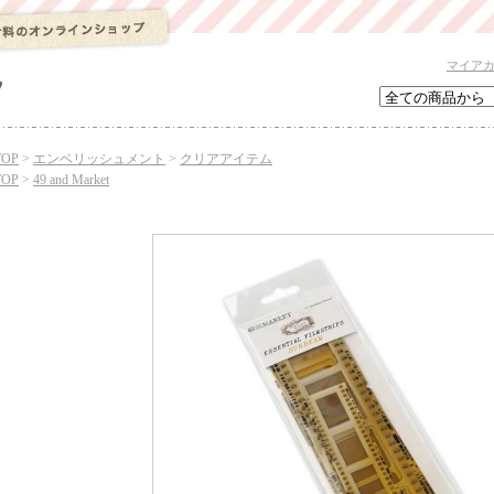
マイア
TOP
>
エンベリッシュメント
>
クリアアイテム
TOP
>
49 and Market