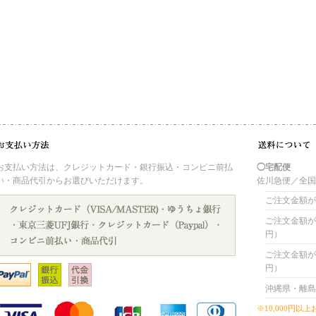
お支払い方法は、クレジットカード・銀行振込・コンビニ前払
◯宅配便
い・商品代引からお選びいただけます。
佐川急便／全
ご注文金額が 
ご注文金額が 4
円）
ご注文金額が 8
円）
沖縄県・離島
※10,000円以