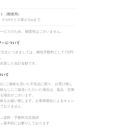
ト（郵便局）
 ※A4サイズ厚さ3cmまで
ービスのため、補償等はございません。
のご注文につきましては、梱包手数料として150円
。
合算した合計金額です。
内にご連絡を頂いた不良品に限り、お受け致し
絡なしにご返送いただいた場合は、返品・交換
る場合がございます。
絡をお願い致します。お客様都合によるキャン
ておりません。
→送料・手数料当店負担
→基本的にお断りしております