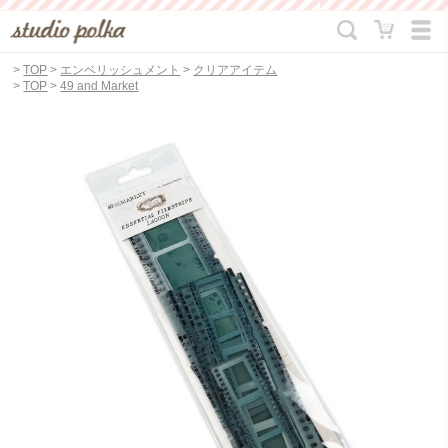
>
TOP
>
エンベリッシュメント
>
クリアアイテム
>
TOP
>
49 and Market