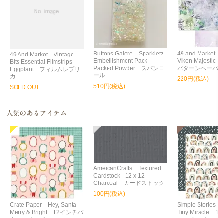
Buttons Galore Sparkletz
49 and Market
49 And Market Vintage
Embellishment Pack
Viken Majes
Bits Essential Filmstrips
Packed Powder スパンコ
パターンペーパ
Eggplant フィルムレプリ
ール
カ
220円(税込)
510円(税込)
SOLD OUT
AmeicanCrafts Textured
Cardstock - 12 x 12 -
Charcoal カードストック
100円(税込)
Crate Paper Hey, Santa
Simple Storie
Merry & Bright 12インチパ
Tiny Miracl