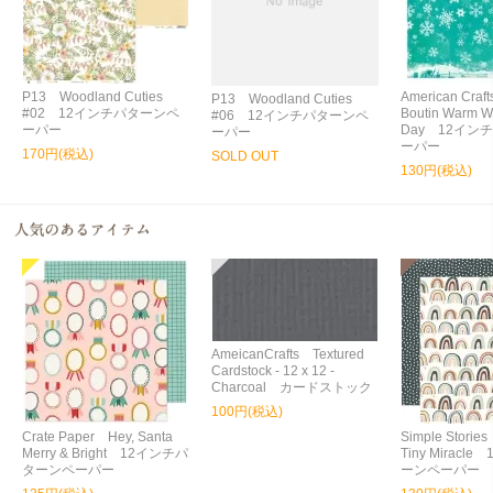
P13 Woodland Cuties
American Craft
P13 Woodland Cuties
#02 12インチパターンペ
Boutin Warm W
#06 12インチパターンペ
ーパー
Day 12イン
ーパー
ーパー
170円(税込)
SOLD OUT
130円(税込)
AmeicanCrafts Textured
Cardstock - 12 x 12 -
Charcoal カードストック
100円(税込)
Crate Paper Hey, Santa
Simple Storie
Merry & Bright 12インチパ
Tiny Miracl
ターンペーパー
ーンペーパー