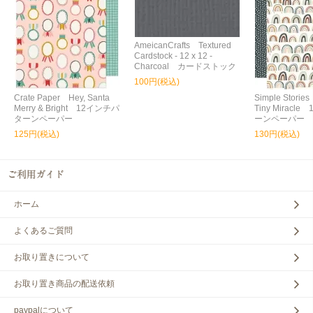
AmeicanCrafts Textured
Cardstock - 12 x 12 -
Charcoal カードストック
100円(税込)
Crate Paper Hey, Santa
Simple Storie
Merry & Bright 12インチパ
Tiny Miracl
ターンペーパー
ーンペーパー
125円(税込)
130円(税込)
ホーム
よくあるご質問
お取り置きについて
お取り置き商品の配送依頼
paypalについて