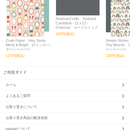
AmeicanCrafts Textured
Cardstock - 12 x 12 -
Charcoal カードストック
100円(税込)
Crate Paper Hey, Santa
Simple Storie
Merry & Bright 12インチパ
Tiny Miracl
ターンペーパー
ーンペーパー
125円(税込)
130円(税込)
ホーム
よくあるご質問
お取り置きについて
お取り置き商品の配送依頼
paypalについて