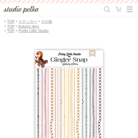
>
TOP
>
ステッカー
>
その他
>
TOP
>
Autumn item
>
TOP
>
Pretty Little Studio