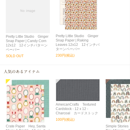
Pretty Little Studio Ginger
Pretty Little Studio Ginger
Snap Paper | Raking
Snap Paper | Candy Corn
Leaves 12x12 12インチパ
12x12 12インチパターン
ターンペーパー
ペーパー
230円(税込)
SOLD OUT
AmeicanCrafts Textured
Cardstock - 12 x 12 -
Charcoal カードストック
100円(税込)
Crate Paper Hey, Santa
Simple Storie