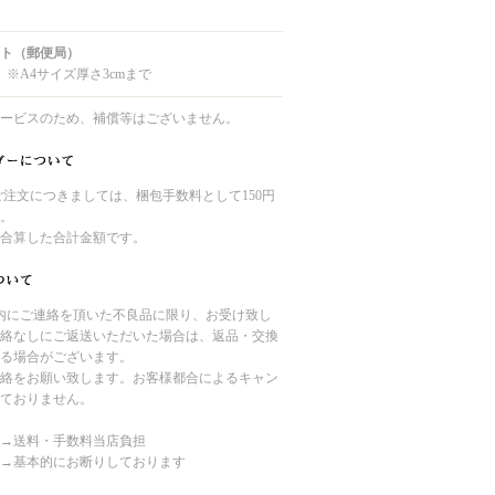
ト（郵便局）
 ※A4サイズ厚さ3cmまで
ービスのため、補償等はございません。
のご注文につきましては、梱包手数料として150円
。
合算した合計金額です。
内にご連絡を頂いた不良品に限り、お受け致し
絡なしにご返送いただいた場合は、返品・交換
る場合がございます。
絡をお願い致します。お客様都合によるキャン
ておりません。
→送料・手数料当店負担
→基本的にお断りしております