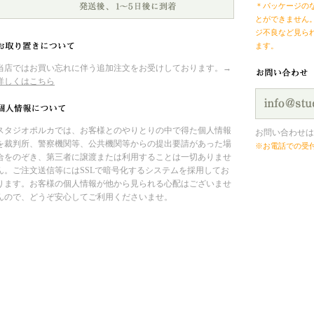
＊パッケージの
とができません
ジ不良など見ら
ます。
当店ではお買い忘れに伴う追加注文をお受けしております。→
詳しくはこちら
スタジオポルカでは、お客様とのやりとりの中で得た個人情報
お問い合わせは
を裁判所、警察機関等、公共機関等からの提出要請があった場
※お電話での受
合をのぞき、第三者に譲渡または利用することは一切ありませ
ん。ご注文送信等にはSSLで暗号化するシステムを採用してお
ります。お客様の個人情報が他から見られる心配はございませ
んので、どうぞ安心してご利用くださいませ。