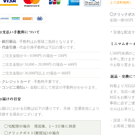
上で送料無料）
◯クリックポス
全国一律185円
＊安価な配送サ
・銀行振込
- 手数料はお客様ご負担となります。
・代金引換
- 代金引換手数料は下記の通りです。
1,500円未満
ご注文金額が 0～9,999円 の場合ー 330円
を申し受けます
ご注文金額が 10,000～29,999円 の場合ー 440円
※お取り置きも
ご注文金額が 30,000円以上 の場合ー 660円
・クレジットカード
- 手数料不要です。
到着より3日以
・コンビニ前払い
- 金額に応じて所定の手数料がかかります。
ます。当店へ連
対応をお断りす
事前に必ずご連
お届けにかかる日数は以下の通りです。天候・交通状況により
セルはお承りし
前後する場合がございます。
・誤送・不良品
・お客様ご都合