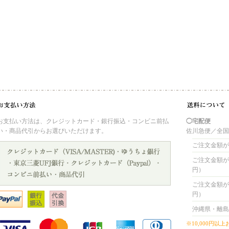
お支払い方法は、クレジットカード・銀行振込・コンビニ前払
◯宅配便
い・商品代引からお選びいただけます。
佐川急便／全
ご注文金額が 
ご注文金額が 4
円）
ご注文金額が 8
円）
沖縄県・離島
※10,000円以