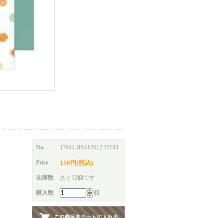
No.
17941-HSSUN12 15783
Price
150円(税込)
在庫数
あと12個です
購入数
個