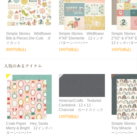
Simple Stories Wildflower
Simple Stories Wildflower
Simple Stories
Bits & Pieces Die-Cuts ダ
4"X6" Elements 12インチ
2"X2" & 4"X4"
イカット
パターンペーパー
12インチパタ
800円(税込)
160円(税込)
160円(税込)
AmeicanCrafts Textured
Cardstock - 12 x 12 -
Charcoal カードストック
100円(税込)
Crate Paper Hey, Santa
Simple Storie
Merry & Bright 12インチパ
Tiny Miracl
ターンペーパー
ーンペーパー