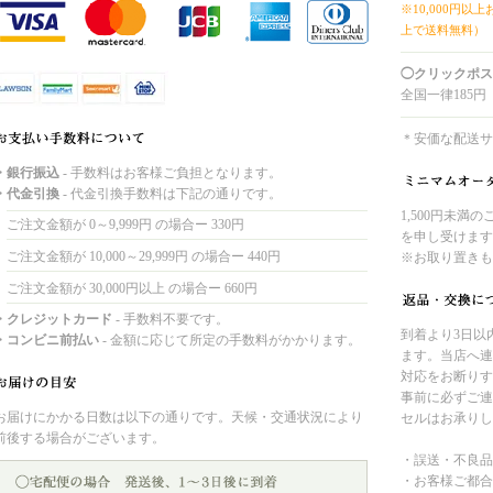
※10,000円以
上で送料無料）
◯クリックポス
全国一律185円
＊安価な配送サ
・銀行振込
- 手数料はお客様ご負担となります。
・代金引換
- 代金引換手数料は下記の通りです。
1,500円未満
ご注文金額が 0～9,999円 の場合ー 330円
を申し受けます
ご注文金額が 10,000～29,999円 の場合ー 440円
※お取り置きも
ご注文金額が 30,000円以上 の場合ー 660円
・クレジットカード
- 手数料不要です。
到着より3日以
・コンビニ前払い
- 金額に応じて所定の手数料がかかります。
ます。当店へ連
対応をお断りす
事前に必ずご連
お届けにかかる日数は以下の通りです。天候・交通状況により
セルはお承りし
前後する場合がございます。
・誤送・不良品
・お客様ご都合