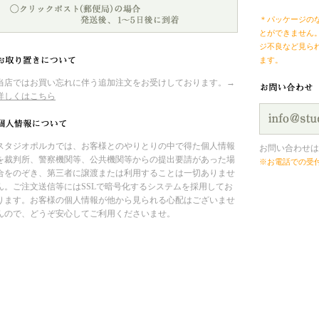
＊パッケージの
とができません
ジ不良など見ら
ます。
当店ではお買い忘れに伴う追加注文をお受けしております。→
詳しくはこちら
スタジオポルカでは、お客様とのやりとりの中で得た個人情報
お問い合わせは
を裁判所、警察機関等、公共機関等からの提出要請があった場
※お電話での受
合をのぞき、第三者に譲渡または利用することは一切ありませ
ん。ご注文送信等にはSSLで暗号化するシステムを採用してお
ります。お客様の個人情報が他から見られる心配はございませ
んので、どうぞ安心してご利用くださいませ。