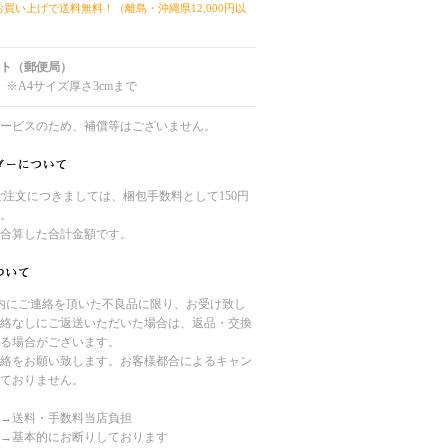
上お買い上げで送料無料！（離島・沖縄県12,000円以
ト（郵便局）
 ※A4サイズ厚さ3cmまで
ービスのため、補償等はございません。
のご注文につきましては、梱包手数料として150円
。
合算した合計金額です。
内にご連絡を頂いた不良品に限り、お受け致し
絡なしにご返送いただいた場合は、返品・交換
る場合がございます。
絡をお願い致します。お客様都合によるキャン
ておりません。
→送料・手数料当店負担
→基本的にお断りしております