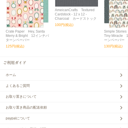
AmeicanCrafts Textured
Cardstock - 12 x 12 -
Charcoal カードストック
100円(税込)
Crate Paper Hey, Santa
Simple Storie
Merry & Bright 12インチパ
Tiny Miracl
ターンペーパー
ーンペーパー
125円(税込)
130円(税込)
ホーム
よくあるご質問
お取り置きについて
お取り置き商品の配送依頼
paypalについて