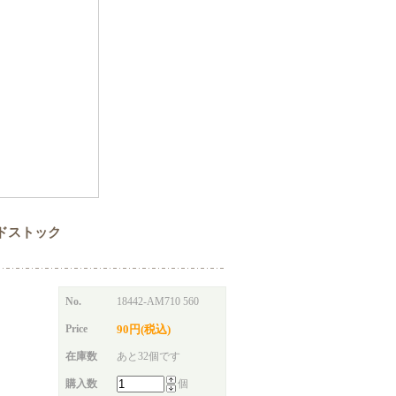
 カードストック
No.
18442-AM710 560
Price
90円(税込)
在庫数
あと32個です
購入数
個