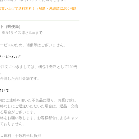
上お買い上げで送料無料！（離島・沖縄県12,000円以
ト（郵便局）
 ※A4サイズ厚さ3cmまで
ービスのため、補償等はございません。
のご注文につきましては、梱包手数料として150円
。
合算した合計金額です。
内にご連絡を頂いた不良品に限り、お受け致し
絡なしにご返送いただいた場合は、返品・交換
る場合がございます。
絡をお願い致します。お客様都合によるキャン
ておりません。
→送料・手数料当店負担