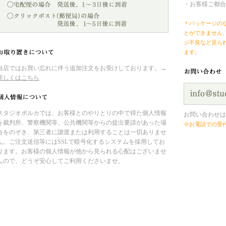
・お客様ご都合
＊パッケージの
とができません
ジ不良など見ら
ます。
当店ではお買い忘れに伴う追加注文をお受けしております。→
詳しくはこちら
スタジオポルカでは、お客様とのやりとりの中で得た個人情報
お問い合わせは
を裁判所、警察機関等、公共機関等からの提出要請があった場
※お電話での受
合をのぞき、第三者に譲渡または利用することは一切ありませ
ん。ご注文送信等にはSSLで暗号化するシステムを採用してお
ります。お客様の個人情報が他から見られる心配はございませ
んので、どうぞ安心してご利用くださいませ。