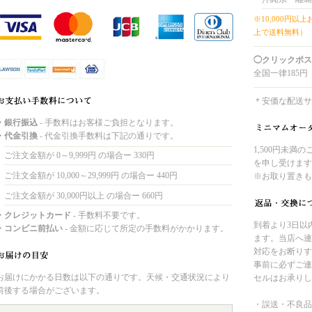
※10,000円以
上で送料無料）
◯クリックポス
全国一律185円
＊安価な配送サ
・銀行振込
- 手数料はお客様ご負担となります。
・代金引換
- 代金引換手数料は下記の通りです。
1,500円未満
ご注文金額が 0～9,999円 の場合ー 330円
を申し受けます
ご注文金額が 10,000～29,999円 の場合ー 440円
※お取り置きも
ご注文金額が 30,000円以上 の場合ー 660円
・クレジットカード
- 手数料不要です。
到着より3日以
・コンビニ前払い
- 金額に応じて所定の手数料がかかります。
ます。当店へ連
対応をお断りす
事前に必ずご連
お届けにかかる日数は以下の通りです。天候・交通状況により
セルはお承りし
前後する場合がございます。
・誤送・不良品