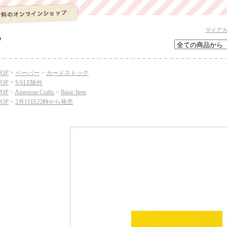
マイア
TOP
>
ペーパー
>
カードストック
TOP
>
SALE除外
TOP
>
American Crafts
>
Basic Item
TOP
>
2月11日22時から発売