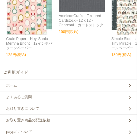
AmeicanCrafts Textured
Cardstock - 12 x 12 -
Charcoal カードストック
100円(税込)
Crate Paper Hey, Santa
Simple Storie
Merry & Bright 12インチパ
Tiny Miracl
ターンペーパー
ーンペーパー
125円(税込)
130円(税込)
ホーム
よくあるご質問
お取り置きについて
お取り置き商品の配送依頼
paypalについて