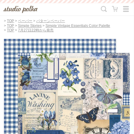
>
TOP
>
ペーパー
>
パターンペーパー
>
TOP
>
Simple Stories
>
Simple Vintage Essentials Color Palette
>
TOP
>
7月27日22時から発売