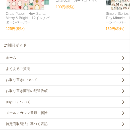
Charcoal カードストック
100円(税込)
Crate Paper Hey, Santa
Simple Storie
Merry & Bright 12インチパ
Tiny Miracl
ターンペーパー
ーンペーパー
125円(税込)
130円(税込)
ホーム
よくあるご質問
お取り置きについて
お取り置き商品の配送依頼
paypalについて
メールマガジン登録・解除
特定商取引法に基づく表記