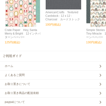
AmeicanCrafts Textured
Cardstock - 12 x 12 -
Charcoal カードストック
100円(税込)
Crate Paper Hey, Santa
Simple Storie
Merry & Bright 12インチパ
Tiny Miracl
ターンペーパー
ーンペーパー
125円(税込)
130円(税込)
ホーム
よくあるご質問
お取り置きについて
お取り置き商品の配送依頼
paypalについて